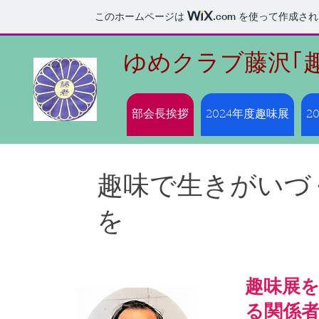
このホームページは
.com
を使って作成され
ゆめクラブ藤沢｢
部会長挨拶
2024年度趣味展
2
​趣味で生きがいづ
を
趣味展
る関係