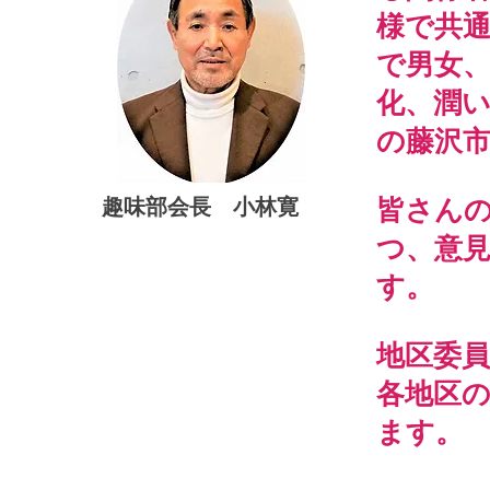
様で共
で男女
化、潤
の藤沢
趣味部会長 小林寛
皆さん
つ、意
す。
地区委員
各地区
ます。